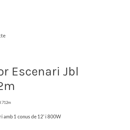
cte
r Escenari Jbl
12m
X 712m
i amb 1 conus de 12' i 800W