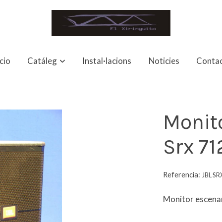
icio
Catáleg
Instal·lacions
Noticies
Conta
Monito
Srx 7
Referencia:
JBL SR
Monitor escenar