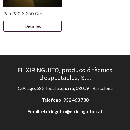
Pali 250 X 250 Cm
Detalles
EL XIRINGUITO, producció tècnica
d'espectacles, S.L.
C/Aragó, 382, local esquerra, 08009 - Barcelona
Teléfono:
932 463 730
Email:
elxiringuito@elxiringuito.cat